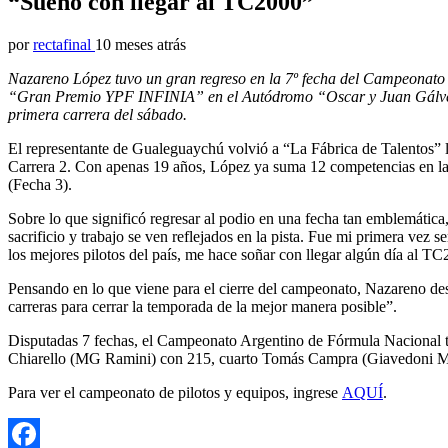
“Sueño con llegar al TC2000”
por
rectafinal
10 meses atrás
Nazareno López tuvo un gran regreso en la 7º fecha del Campeonato 
“Gran Premio YPF INFINIA” en el Autódromo “Oscar y Juan Gálvez” 
primera carrera del sábado.
El representante de Gualeguaychú volvió a “La Fábrica de Talentos” lu
Carrera 2. Con apenas 19 años, López ya suma 12 competencias en la c
(Fecha 3).
Sobre lo que significó regresar al podio en una fecha tan emblemátic
sacrificio y trabajo se ven reflejados en la pista. Fue mi primera vez
los mejores pilotos del país, me hace soñar con llegar algún día al TC
Pensando en lo que viene para el cierre del campeonato, Nazareno de
carreras para cerrar la temporada de la mejor manera posible”.
Disputadas 7 fechas, el Campeonato Argentino de Fórmula Nacional t
Chiarello (MG Ramini) con 215, cuarto Tomás Campra (Giavedoni M
Para ver el campeonato de pilotos y equipos, ingrese
AQUÍ
.