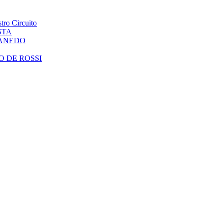
tro Circuito
STA
CANEDO
O DE ROSSI