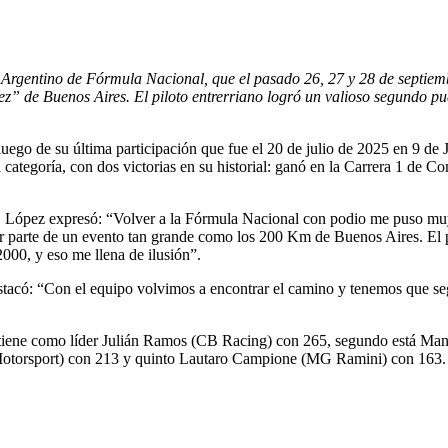
Argentino de Fórmula Nacional, que el pasado 26, 27 y 28 de septiem
de Buenos Aires. El piloto entrerriano logró un valioso segundo pu
ego de su última participación que fue el 20 de julio de 2025 en 9 de Ju
ategoría, con dos victorias en su historial: ganó en la Carrera 1 de C
a, López expresó: “Volver a la Fórmula Nacional con podio me puso muy
 ser parte de un evento tan grande como los 200 Km de Buenos Aires. El p
2000, y eso me llena de ilusión”.
stacó: “Con el equipo volvimos a encontrar el camino y tenemos que s
iene como líder Julián Ramos (CB Racing) con 265, segundo está Manu
otorsport) con 213 y quinto Lautaro Campione (MG Ramini) con 163.