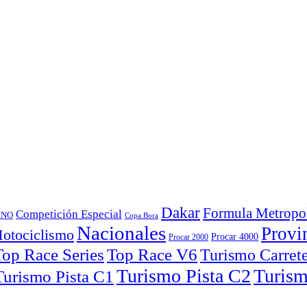
Dakar
Formula Metropol
Competición Especial
INO
Copa Bora
Nacionales
Provi
otociclismo
Procar 4000
Procar 2000
Top Race Series
Turismo Carret
Turismo Pista C2
Turism
Turismo Pista C1