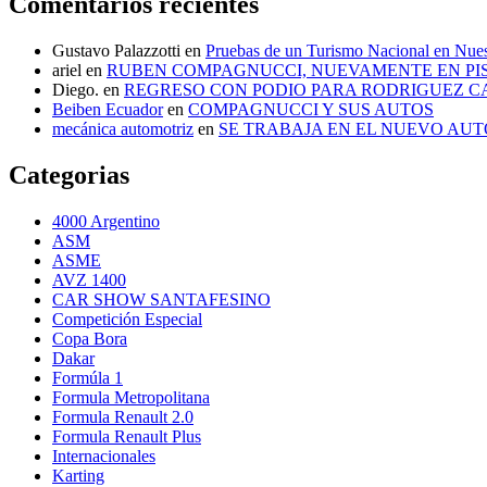
Comentarios recientes
Gustavo Palazzotti
en
Pruebas de un Turismo Nacional en Nues
ariel
en
RUBEN COMPAGNUCCI, NUEVAMENTE EN PI
Diego.
en
REGRESO CON PODIO PARA RODRIGUEZ 
Beiben Ecuador
en
COMPAGNUCCI Y SUS AUTOS
mecánica automotriz
en
SE TRABAJA EN EL NUEVO AUT
Categorias
4000 Argentino
ASM
ASME
AVZ 1400
CAR SHOW SANTAFESINO
Competición Especial
Copa Bora
Dakar
Formúla 1
Formula Metropolitana
Formula Renault 2.0
Formula Renault Plus
Internacionales
Karting