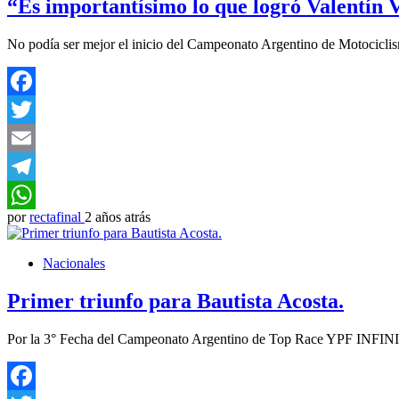
“Es importantísimo lo que logró Valentín 
No podía ser mejor el inicio del Campeonato Argentino de Motocic
Facebook
Twitter
Email
Telegram
por
rectafinal
2 años atrás
WhatsApp
Nacionales
Primer triunfo para Bautista Acosta.
Por la 3° Fecha del Campeonato Argentino de Top Race YPF INFINI