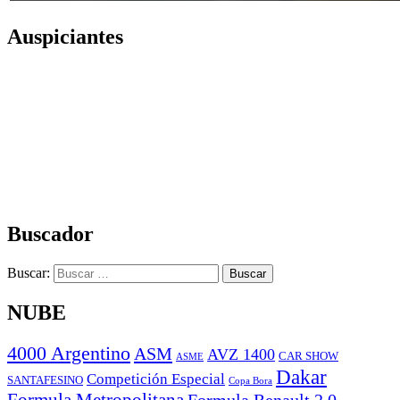
Auspiciantes
Buscador
Buscar:
NUBE
4000 Argentino
ASM
AVZ 1400
CAR SHOW
ASME
Dakar
Competición Especial
SANTAFESINO
Copa Bora
Formula Metropolitana
Formula Renault 2.0