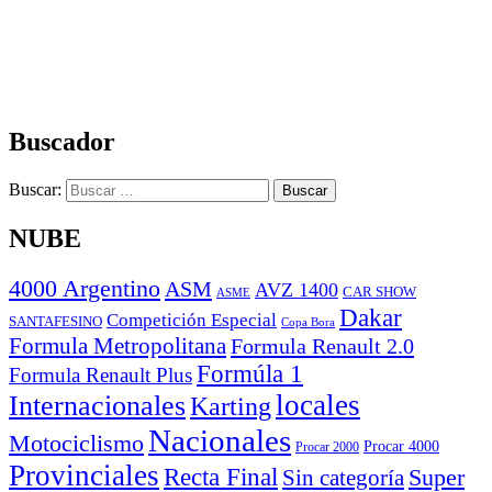
Buscador
Buscar:
NUBE
4000 Argentino
ASM
AVZ 1400
CAR SHOW
ASME
Dakar
Competición Especial
SANTAFESINO
Copa Bora
Formula Metropolitana
Formula Renault 2.0
Formúla 1
Formula Renault Plus
locales
Internacionales
Karting
Nacionales
Motociclismo
Procar 4000
Procar 2000
Provinciales
Recta Final
Super
Sin categoría