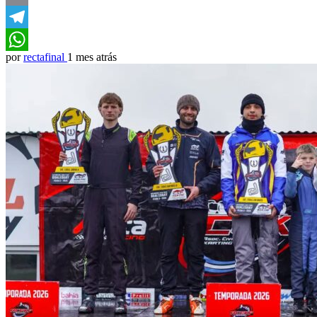
Email
Telegram
por
rectafinal
1 mes atrás
WhatsApp