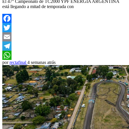
El 47° Campeonato de TC2000 YPF ENERGÍA ARGENTINA
está llegando a mitad de temporada con
Facebook
Twitter
Email
Telegram
por
rectafinal
4 semanas atrás
WhatsApp