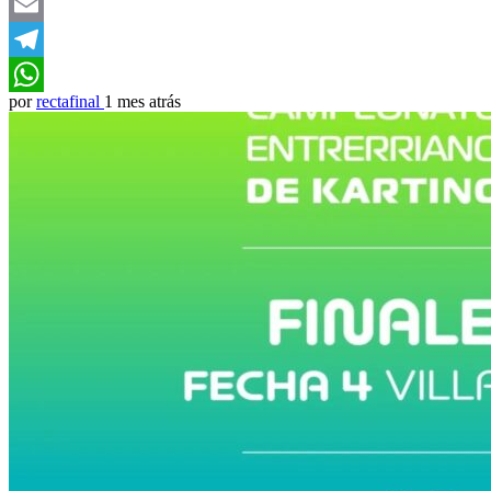
Twitter
Email
Telegram
por
rectafinal
1 mes atrás
WhatsApp