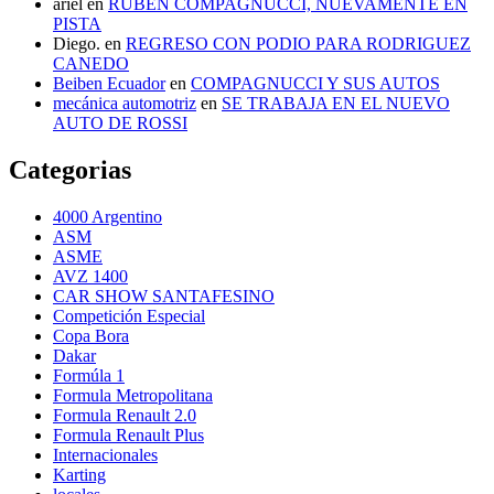
ariel
en
RUBEN COMPAGNUCCI, NUEVAMENTE EN
PISTA
Diego.
en
REGRESO CON PODIO PARA RODRIGUEZ
CANEDO
Beiben Ecuador
en
COMPAGNUCCI Y SUS AUTOS
mecánica automotriz
en
SE TRABAJA EN EL NUEVO
AUTO DE ROSSI
Categorias
4000 Argentino
ASM
ASME
AVZ 1400
CAR SHOW SANTAFESINO
Competición Especial
Copa Bora
Dakar
Formúla 1
Formula Metropolitana
Formula Renault 2.0
Formula Renault Plus
Internacionales
Karting