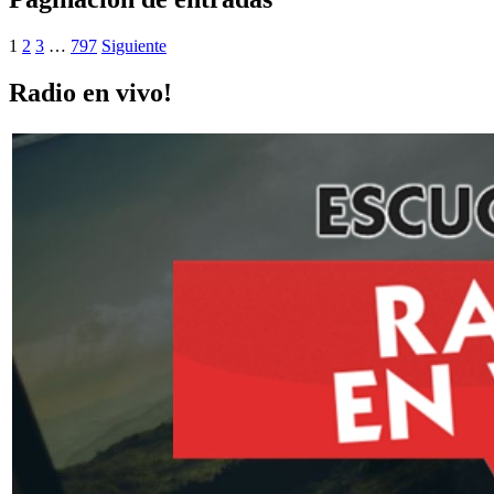
1
2
3
…
797
Siguiente
Radio en vivo!