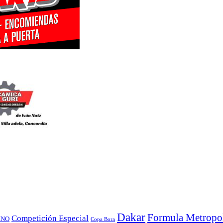
Dakar
Formula Metropol
Competición Especial
INO
Copa Bora