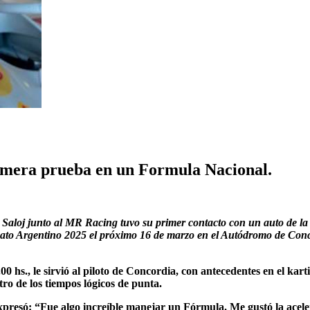
rimera prueba en un Formula Nacional.
 Saloj junto al MR Racing tuvo su primer contacto con un auto de la
nato Argentino 2025 el próximo 16 de marzo en el Autódromo de Con
00 hs., le sirvió al piloto de Concordia, con antecedentes en el kar
tro de los tiempos lógicos de punta.
presó: “Fue algo increíble manejar un Fórmula. Me gustó la aceler