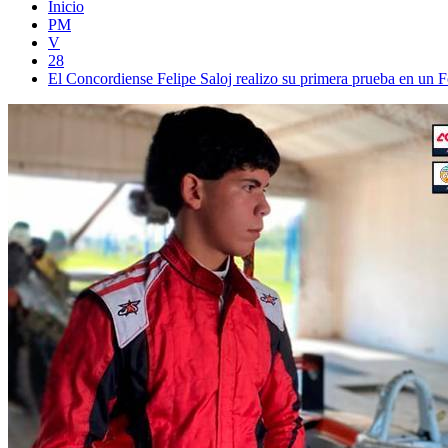
Inicio
PM
V
28
El Concordiense Felipe Saloj realizo su primera prueba en un 