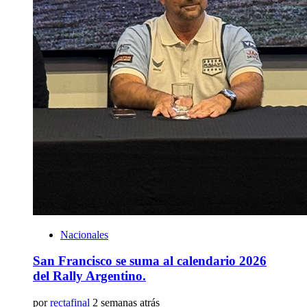
Nacionales
San Francisco se suma al calendario 2026
del Rally Argentino.
por
rectafinal
2 semanas atrás