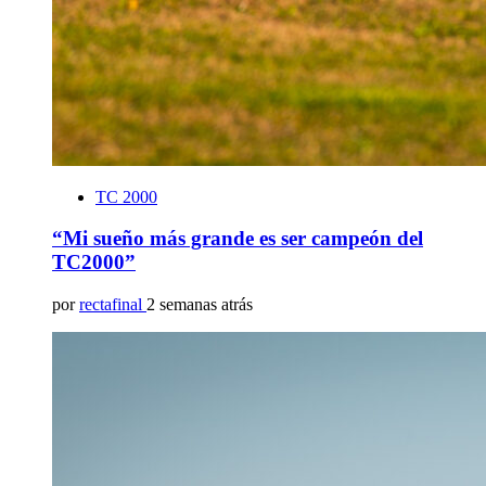
TC 2000
“Mi sueño más grande es ser campeón del
TC2000”
por
rectafinal
2 semanas atrás