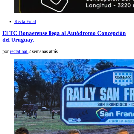
Recta Final
El TC Bonaerense llega al Autódromo Concepción
del Uruguay.
por
rectafinal
2 semanas atrás