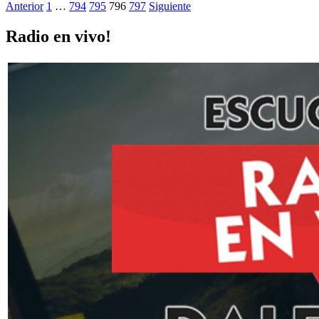
Anterior
1
…
794
795
796
797
Siguiente
Radio en vivo!