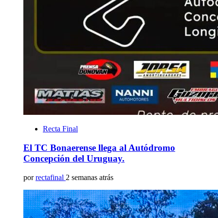
Recta Final
El TC Bonaerense llega al Autódromo
Concepción del Uruguay.
por
rectafinal
2 semanas atrás