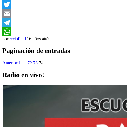
Facebook
Twitter
Email
Telegram
por
rectafinal
16 años atrás
WhatsApp
Paginación de entradas
Anterior
1
…
72
73
74
Radio en vivo!