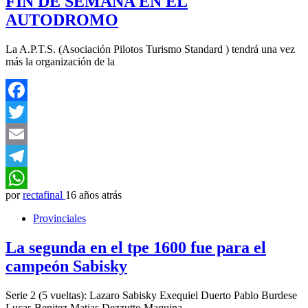
FIN DE SEMANA EN EL
AUTODROMO
La A.P.T.S. (Asociación Pilotos Turismo Standard ) tendrá una vez
más la organización de la
Facebook
Twitter
Email
Telegram
por
rectafinal
16 años atrás
WhatsApp
Provinciales
La segunda en el tpe 1600 fue para el
campeón Sabisky
Serie 2 (5 vueltas): Lazaro Sabisky Exequiel Duerto Pablo Burdese
Lucas Benitez Matias Dezzutto Maquina