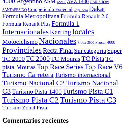
4000 Argentino
ASM
AVZ 1400
CAR SHOW
ASME
Dakar
Competición Especial
SANTAFESINO
Copa Bora
Formula Metropolitana
Formula Renault 2.0
Formúla 1
Formula Renault Plus
locales
Internacionales
Karting
Nacionales
Motociclismo
Procar 4000
Procar 2000
Provinciales
Recta Final
Super
Sin categoría
TC Pista
TC 2000
TC
TC 2000
TC Mouras
Top Race Series
pista Mouras
Turismo Carretera
Turismo internacional
Turismo Nacional C2
Turismo Nacional
C3
Turismo Pista C1
Turismo Pista 1400
Turismo Pista C2
Turismo Pista C3
Turismo Zonal Pista
Comentarios recientes